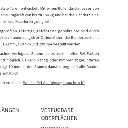
fälzte Türen entwickelt. Mit einem Rollendurchmesser von
ine Tragkraft von bis zu 150 kg und bei drei Bändern eine
mmer- und Haustüren geeignet.
profilen gefertigt, gefräst und gebohrt. Sie sind durch
ktisch abnutzungsfrei. Optional sind die Bänder auch mit
 mm, 160 mm, 180 mm und 200 mm bestellt werden.
lächen verfügbar. Zudem ist es auch in allen RAL-Farben
sind möglich. Es kann käntig oder mit vier abgerundeten
rägt 10 mm. In der Standardausführung sind alle Bänder
 erhältlich.
d) erhältlich.
Welche DIN-Ausführung brauche ich?
LÄNGEN
VERFÜGBARE
OBERFLÄCHEN