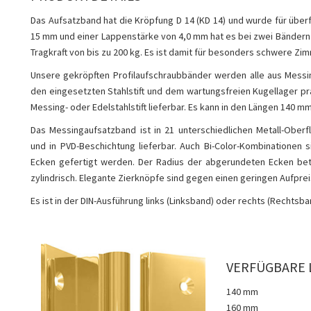
Das Aufsatzband hat die Kröpfung D 14 (KD 14) und wurde für über
15 mm und einer Lappenstärke von 4,0 mm hat es bei zwei Bändern e
Tragkraft von bis zu 200 kg. Es ist damit für besonders schwere Zi
Unsere gekröpften Profilaufschraubbänder werden alle aus Messing
den eingesetzten Stahlstift und dem wartungsfreien Kugellager pra
Messing- oder Edelstahlstift lieferbar. Es kann in den Längen 140
Das Messingaufsatzband ist in 21 unterschiedlichen Metall-Oberf
und in PVD-Beschichtung lieferbar. Auch Bi-Color-Kombinationen 
Ecken gefertigt werden. Der Radius der abgerundeten Ecken bet
zylindrisch. Elegante Zierknöpfe sind gegen einen geringen Aufpreis
Es ist in der DIN-Ausführung links (Linksband) oder rechts (Rechtsban
VERFÜGBARE 
140 mm
160 mm