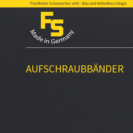
Friedhelm Schumacher oHG - Bau und Möbelbeschläge
AUFSCHRAUBBÄNDER