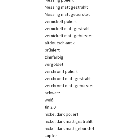
Messing poliert
Messing matt gestrahlt
Messing matt gebürstet
vernickelt poliert
vernickelt matt gestrahlt
vernickelt matt gebürstet
altdeutsch-antik
brüniert
zinnfarbig
vergoldet
verchromt poliert
verchromt matt gestrahlt
verchromt matt gebürstet
schwarz
weiß
tin 2.0
nickel dark poliert
nickel dark matt gestrahlt
nickel dark matt gebürstet
kupfer