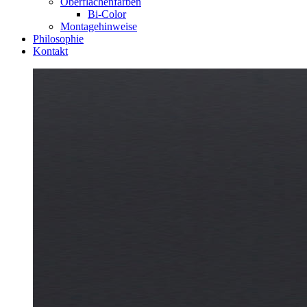
Oberflächenfarben
Bi-Color
Montagehinweise
Philosophie
Kontakt