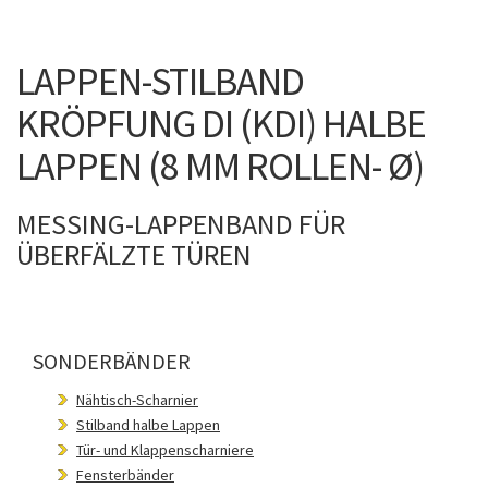
LAPPEN-STILBAND
KRÖPFUNG DI (KDI) HALBE
LAPPEN (8 MM ROLLEN- Ø)
MESSING-LAPPENBAND FÜR
ÜBERFÄLZTE TÜREN
SONDERBÄNDER
Nähtisch-Scharnier
Stilband halbe Lappen
Tür- und Klappenscharniere
Fensterbänder